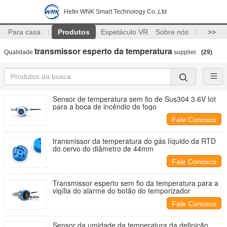
Hefei WNK Smart Technology Co.,Ltd
Para casa
Produtos
Espetáculo VR
Sobre nós
>>
transmissor esperto da temperatura
Qualidade
supplier.
(29)
Sensor de temperatura sem fio de Sus304 3.6V Iot
para a boca de incêndio de fogo
Fale Conosco
transmissor da temperatura do gás líquido da RTD
do cervo do diâmetro de 44mm
Fale Conosco
Transmissor esperto sem fio da temperatura para a
vigília do alarme do botão do temporizador
Fale Conosco
Sensor da umidade da temperatura da definição