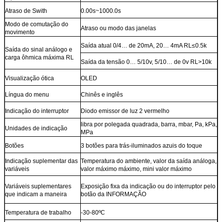
Atraso de Swith
0.00s~1000.0s
Modo de comutação do
Atraso ou modo das janelas
movimento
Saída atual 0/4… de 20mA, 20… 4mA RL≤0.5k
Saída do sinal análogo e
carga ôhmica máxima RL
Saída da tensão 0… 5/10v, 5/10… de 0v RL>10k
Visualização ótica
OLED
Língua do menu
Chinês e inglês
Indicação do interruptor
Diodo emissor de luz 2 vermelho
libra por polegada quadrada, barra, mbar, Pa, kPa,
Unidades de indicação
MPa
Botões
3 botões para trás-iluminados azuis do toque
Indicação suplementar das
Temperatura do ambiente, valor da saída análoga,
variáveis
valor máximo máximo, mini valor máximo
Variáveis suplementares
Exposição fixa da indicação ou do interruptor pelo
que indicam a maneira
botão da INFORMAÇÃO
Temperatura de trabalho
-30-80ºC