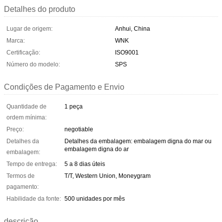
Detalhes do produto
Lugar de origem:
Anhui, China
Marca:
WNK
Certificação:
ISO9001
Número do modelo:
SPS
Condições de Pagamento e Envio
Quantidade de
1 peça
ordem mínima:
Preço:
negotiable
Detalhes da
Detalhes da embalagem: embalagem digna do mar ou
embalagem digna do ar
embalagem:
Tempo de entrega:
5 a 8 dias úteis
Termos de
T/T, Western Union, Moneygram
pagamento:
Habilidade da fonte:
500 unidades por mês
descrição