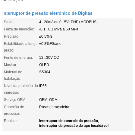
Interruptor de pressão eletrônico de Digitas
Saída:
4...20mA ou 0...5V+PNP+MODBUS
Faixa de medição:
-0,1...0,1 MPa a 60 MPa
Precisão:
≤0,5%fs
Estabilidade a longo
±0,3%FS/ano
prazo:
Fonte de energia:
12...30V CC
Mostrar:
OLED
Material de
SS304
habitação:
Nível da proteção do
IP65
ingresso:
Serviço OEM:
OEM, ODM
Conexão de
Rosca, braçadeira
processo:
Interruptor de controle da pressão
Realçar:
,
interruptor de pressão de aço inoxidável