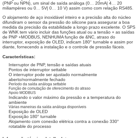
(PNP ou NPN), um sinal de saída análoga (0… 20mA| 4… 20
miliampères ou 0… 5V| 0… 10 V) assim como com relação RS485.
O alojamento de aço inoxidável inteiro e a precisão alta do núcleo
difundiram o sensor da pressão do silicone para assegurar a boa
medida da precisão da estabilidade a longo prazo excelente. O SPS
de WNK tem vário incluir das funções atual ou a tensão + as saídas
de PNP +MODBUS, NENHUMA função de &NC, atraso do
interruptor, exposição de OLED, indicam 180° turnable e assim por
diante, fornecendo a instalação e o controle de pressão fáceis.
Características:
Interruptor de PNP, tensão e saídas atuais
Pontos de interruptor settable
O interruptor pode ser ajustado normalmente
aberto/normalmente fechado
Período da saída análoga settable
Função de comutação de oferecimento do atraso
Apoio MODBUS
Indicando o valor máximo da pressão e a temperatura do
ambiente
Várias maneiras da saída análoga disponíveis
Exposição de OLED
Exposição 180° turnable
Alojamento com conexão elétrica contra a conexão 330°
rotatable do processo