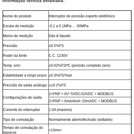
Informação técnica detalhada:
Nome do produto
Interruptor de pressão esperto eletrônico
Escala de medição
-0,1 a 0.1MPa…. 60MPa
Meios de medição
Gás & líquido
Precisão
≤0.5%FS
Poder da fonte
C.C. 1230V
Temp. erro
±0.02%FS/ºC (período completo zero)
Estabilidade a longo prazo
±0.3%FS/Year
Precisão da saída análoga
≤±0.2%FS
2×PNP + 0V~5VDC/10VDC + MODBUS
Configurações de saída
2×PNP + 0mA/4mA~20mADC + MODBUS
Corrente do interruptor
1.0A (máximo)
Tipo de comutação
Normalmente aberto/fechado (settable)
Tempo de comutação do
<10ms>
reponce