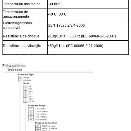
Temperatura dos meios
-30-80ºC
Temperatura de
-40ºC~80ºC
armazenamento
Eletromagnetismo
GB/T 17626.2/3/4-2006
compatível
Resistência de choque
≤10g/10Hz… 500Hz (IEC 60068-2-6-2007)
Resistência da vibração
≤50g/11ms (IEC 60068-2-27-2008)
Classe da proteção
IP65
Folha pedindo