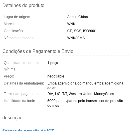
Detalhes do produto
Lugar de origem:
Anhui, China
Marca:
WNK
Certificação:
CE, SGS, ISO9001
Número do modelo:
WNK80MA
Condições de Pagamento e Envio
Quantidade de ordem
1 peça
mínima:
Preço:
negotiable
Detalhes da embalagem:
Embalagem digna do mar ou embalagem digna
do ar
Termos de pagamento:
D/A, L/C, T/T, Western Union, MoneyGram
Habilidade da fonte:
5000 partes/partes pelo transmissor de pressão
do mês
descrição
Sensor da pressão de IOT