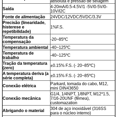
absoluta e pressão de selagem
4-20mA/0.5-4.5V/1 -5V/0-5V/0-
Saída
10V/I2C
Fonte de alimentação
24VDC/12VDC/5VDC/3.3V
Precisão (linearidade,
histerese e
1%F.S.
repetibilidade)
Temperatura da
-20~85ºC
compensação
Temperatura ambiental
-40~125ºC
Temperatura de
-40~125ºC
trabalho
Tração da temperatura
±0.15% F.S. (- 20~85ºC)
(zero)
A temperatura deriva (a
±0.15% F.S. (- 20~85ºC)
série completa)
Parkard, tomada do cabo, M12,
Conexão elétrica
mini DIN43650
G1/4, 1/4NPT, 1/8NPT, M12*1.5,
Conexão mecânica
7/16-20UNF (fêmea),
customazation
304 de aço inoxidável (316SS
Abrigando o material
para o núcleo interno)