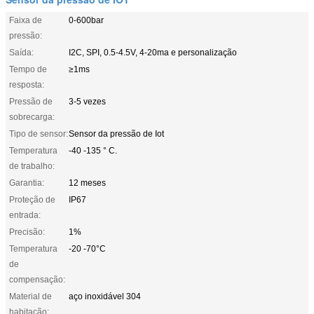
Faixa de
0-600bar
pressão:
Saída:
I2C, SPI, 0.5-4.5V, 4-20ma e personalização
Tempo de
≥1ms
resposta:
Pressão de
3-5 vezes
sobrecarga:
Tipo de sensor:
Sensor da pressão de Iot
Temperatura
-40 -135 ° C.
de trabalho:
Garantia:
12 meses
Proteção de
IP67
entrada:
Precisão:
1%
Temperatura
-20 -70°C
de
compensação:
Material de
aço inoxidável 304
habitação: