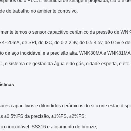
espertos ou o PLC. É estrutura de selagem projetada, clara e 
de de trabalho no ambiente corrosivo.
lmente temos o sensor capacitivo cerâmico da pressão d
 4~20mA, de SPI, de I2C, de 0.2-2.9v, de 0.5-4.5v, de 0-5v e 
to de aço inoxidável e a precisão alta, WNK80MA e WNK81MA
C, o sistema de gestão da água e do gás, cidade esperta, e etc.
ísticas:
ores capacitivos e difundidos cerâmicos do silicone estão disp
as ±0.5%FS da precisão, ±1%FS, ±2%FS;
 aço inoxidável, SS316 e alojamento de bronze;