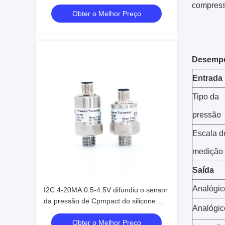
quadrada WNK
compresso
Obter o Melhor Preço
Desemp
Entrada
Tipo da
pressão
Escala d
medição
Saída
Analógic
I2C 4-20MA 0.5-4.5V difundiu o sensor
da pressão de Cpmpact do silicone
Analógic
para meios corrosivos
Obter o Melhor Preço