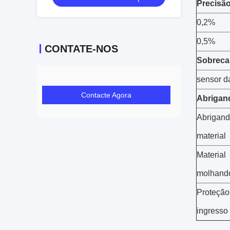
Precisã
0,2%
0,5%
CONTATE-NOS
Sobreca
sensor d
Contacte Agora
Abrigan
Abrigand
material
Material
molhand
Proteção
ingresso