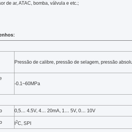
r de ar, ATAC, bomba, válvula e etc.;
enhos:
Pressão de calibre, pressão de selagem, pressão absol
e
-0.1~60MPa
o
0,5… 4.5V, 4… 20mA, 1… 5V, 0… 10V
2
o
I
C, SPI