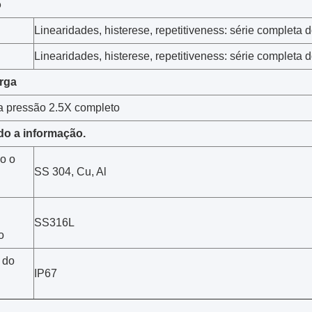
o
Linearidades, histerese, repetitiveness: série completa
Linearidades, histerese, repetitiveness: série completa
rga
a pressão 2.5X completo
do a informação.
o o
SS 304, Cu, Al
SS316L
o
 do
IP67