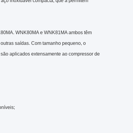
de aço inoxidável compacta, que a permitem
e WNK80MA. WNK80MA e WNK81MA ambos têm
de outras saídas. Com tamanho pequeno, o
 são aplicados extensamente ao compressor de
oníveis;