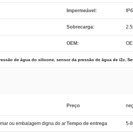
Impermeável:
IP
Sobrecarga:
2.5
OEM:
OE
,
,
ressão de água do silicone
sensor da pressão de água de i2c
Se
Preço
neg
mar ou embalagem digna do ar
Tempo de entrega
5-8