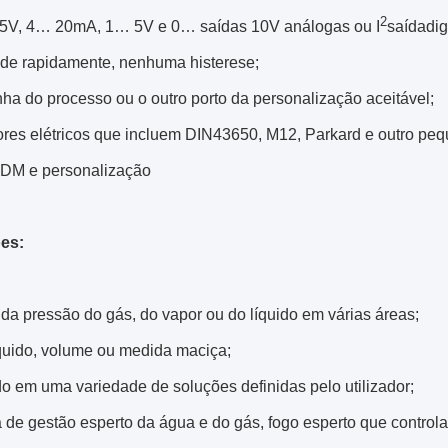
2
.5V, 4… 20mA, 1… 5V e 0… saídas 10V análogas ou I
saídadi
de rapidamente, nenhuma histerese;
inha do processo ou o outro porto da personalização aceitável;
ores elétricos que incluem DIN43650, M12, Parkard e outro pe
DM e personalização
es:
da pressão do gás, do vapor ou do líquido em várias áreas;
íquido, volume ou medida maciça;
do em uma variedade de soluções definidas pelo utilizador;
 de gestão esperto da água e do gás, fogo esperto que controla