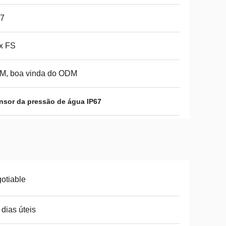
67
x FS
M, boa vinda do ODM
nsor da pressão de água IP67
otiable
 dias úteis