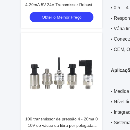
4-20mA 5V 24V Transmissor Robusto
• 0,5… 4
Projetado para Desempenho de
Obter o Melhor Preço
Monitoramento de Pressão de Longo
• Respon
Prazo
• Vária l
• Conect
• OEM, O
Aplicaçõ
• Medida 
• Nível l
• Integra
100 transmissor de pressão 4 - 20ma 0
• Sistema
- 10V do vácuo da libra por polegada