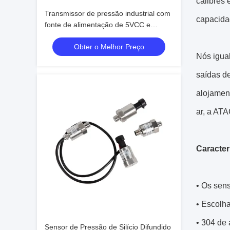
calibres 
Transmissor de pressão industrial com
capacida
fonte de alimentação de 5VCC e
materiais de carcaça SS304
Obter o Melhor Preço
resistentes à corrosão
Nós igua
saídas de
alojamen
ar, a ATA
Caracter
• Os sens
• Escolh
• 304 de
Sensor de Pressão de Silício Difundido