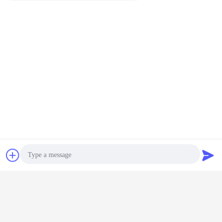
Bate-papo
Pedir um
orçamento
Photo
Introdução da empresa: