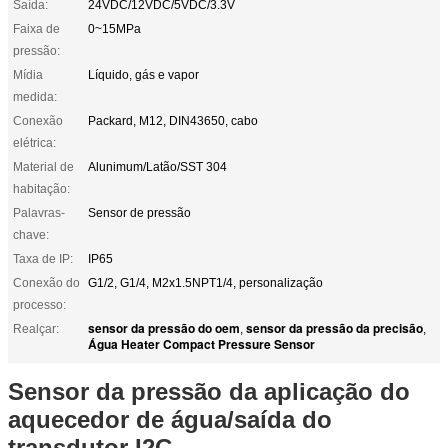
Saída:
24VDC/12VDC/5VDC/3.3V
Faixa de
0~15MPa
pressão:
Mídia
Líquido, gás e vapor
medida:
Conexão
Packard, M12, DIN43650, cabo
elétrica:
Material de
Alunimum/Latão/SST 304
habitação:
Palavras-
Sensor de pressão
chave:
Taxa de IP:
IP65
Conexão do
G1/2, G1/4, M2x1.5NPT1/4, personalização
processo:
sensor da pressão do oem
sensor da pressão da precisão
Realçar:
,
,
Água Heater Compact Pressure Sensor
Sensor da pressão da aplicação do
aquecedor de água/saída do
transdutor I2C