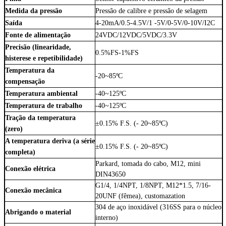
Medida da pressão
Pressão de calibre e pressão de selagem
Saída
4-20mA/0.5-4.5V/1 -5V/0-5V/0-10V/I2C
Fonte de alimentação
24VDC/12VDC/5VDC/3.3V
Precisão (linearidade,
0.5%FS-1%FS
histerese e repetibilidade)
Temperatura da
-20~85ºC
compensação
Temperatura ambiental
-40~125ºC
Temperatura de trabalho
-40~125ºC
Tração da temperatura
±0.15% F.S. (- 20~85ºC)
(zero)
A temperatura deriva (a série
±0.15% F.S. (- 20~85ºC)
completa)
Parkard, tomada do cabo, M12, mini
Conexão elétrica
DIN43650
G1/4, 1/4NPT, 1/8NPT, M12*1.5, 7/16-
Conexão mecânica
20UNF (fêmea), customazation
304 de aço inoxidável (316SS para o núcleo
Abrigando o material
interno)