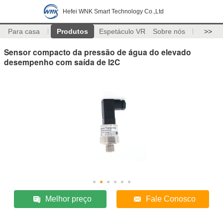
Hefei WNK Smart Technology Co.,Ltd
Para casa
Produtos
Espetáculo VR
Sobre nós
>>
Sensor compacto da pressão de água do elevado
desempenho com saída de I2C
Melhor preço
Fale Conosco