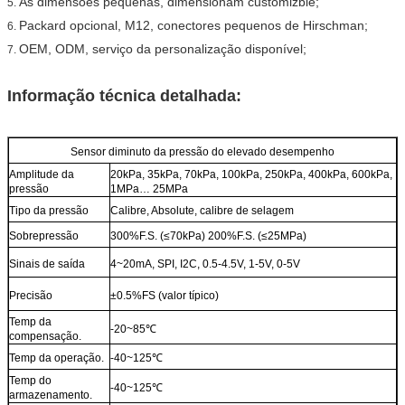
As dimensões pequenas, dimensionam customizble;
5.
Packard opcional, M12, conectores pequenos de Hirschman;
6.
OEM, ODM, serviço da personalização disponível;
7.
Informação técnica detalhada:
Sensor diminuto da pressão do elevado desempenho
Amplitude da
20kPa, 35kPa, 70kPa, 100kPa, 250kPa, 400kPa, 600kPa,
pressão
1MPa… 25MPa
Tipo da pressão
Calibre, Absolute, calibre de selagem
Sobrepressão
300%F.S. (≤70kPa) 200%F.S. (≤25MPa)
Sinais de saída
4~20mA, SPI, I2C, 0.5-4.5V, 1-5V, 0-5V
Precisão
±0.5%FS (valor típico)
Temp da
-20~85℃
compensação.
Temp da operação.
-40~125℃
Temp do
-40~125℃
armazenamento.