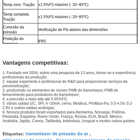
Temp zero. Tração
±1.5%FS máximo (- 20~85℃)
Temp completo.
±1.5%FS máximo (- 20~85℃)
Tração
Conexão da
Verificação de Pls abaixo das dimensões
pressão
Proteção do
IP65
ingresso
Abrigo
SS316, SS304
Vantagens competitivas:
1. Fundado em 2004, sobre uma pesquisa de 13 anos, tornar-se e experiência
profissionais da produção;
2. equipe experiente e profissional do R&D para proporcionar serviços da
personalização;
3. produzindo os elementos de núcleo PWB do transmissor, PWB de
fornecimento para produtores do transmissor;
4. a precisão a mais alta até 0.05%FS;
5. várias saídas I2C, SPI, 4~20mA, cervo, Modbus, Profibus-Pa, 0.5-4.5V, 0.2-
2.9V e outras saídas análogas;
6. Nossos produtos foram exportados para Alemanha, Noruega, Polônia,
Finlandia, Espanha, Reino Unido, França, Rússia, EUA, Brasil, México,
Austrália, Japão, Coreia, Tailândia, Indonésia, Uruguai e muitos outros países.
transmissor de pressão do ar
Etiquetas:
,
mini sensor da pressão
Sensor piezoresistente da pressão