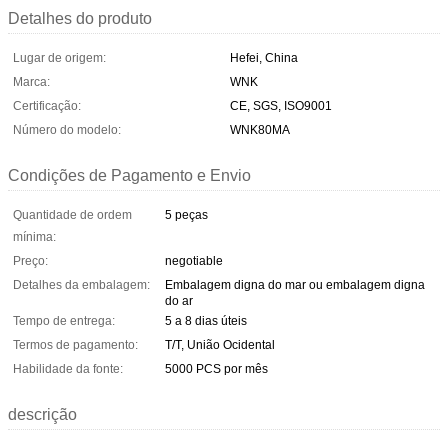
Detalhes do produto
Lugar de origem:
Hefei, China
Marca:
WNK
Certificação:
CE, SGS, ISO9001
Número do modelo:
WNK80MA
Condições de Pagamento e Envio
Quantidade de ordem
5 peças
mínima:
Preço:
negotiable
Detalhes da embalagem:
Embalagem digna do mar ou embalagem digna
do ar
Tempo de entrega:
5 a 8 dias úteis
Termos de pagamento:
T/T, União Ocidental
Habilidade da fonte:
5000 PCS por mês
descrição