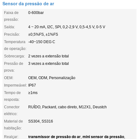
Sensor da pressão de ar
Faixa de
0-600bar
pressão:
Saída:
4 ~ 20 mA, I2C, SPI, 0,2-2,9 V, 0,5-4,5 V, 0-5 V
Precisão:
±0,5%FS, ±1%FS
Temperatura
-40~150 DEG C
de operação:
Sobrecarga:
2 vezes a extensão total
Pressão de
3 vezes a extensão total
prova:
OEM:
OEM, ODM, Personalização
Impermeável:
IP67
Tempo de
≥1ms
resposta:
Conector
RUÍDO, Packard, cabo direto, M12X1, Deustch
elétrico:
Material de
SS304, SS316
habitação:
transmissor de pressão do ar
mini sensor da pressão
Realçar:
,
,