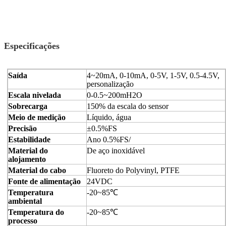
Especificações
Saída
4~20mA, 0-10mA, 0-5V, 1-5V, 0.5-4.5V,
personalização
Escala nivelada
0-0.5~200mH2O
Sobrecarga
150% da escala do sensor
Meio de medição
Líquido, água
Precisão
±0.5%FS
Estabilidade
Ano 0.5%FS/
Material do
De aço inoxidável
alojamento
Material do cabo
Fluoreto do Polyvinyl, PTFE
Fonte de alimentação
24VDC
Temperatura
-20~85℃
ambiental
Temperatura do
-20~85℃
processo