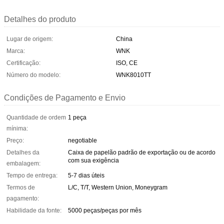
Detalhes do produto
Lugar de origem:
China
Marca:
WNK
Certificação:
ISO, CE
Número do modelo:
WNK8010TT
Condições de Pagamento e Envio
Quantidade de ordem
1 peça
mínima:
Preço:
negotiable
Detalhes da
Caixa de papelão padrão de exportação ou de acordo
com sua exigência
embalagem:
Tempo de entrega:
5-7 dias úteis
Termos de
L/C, T/T, Western Union, Moneygram
pagamento:
Habilidade da fonte:
5000 peças/peças por mês