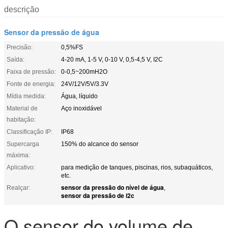
descrição
Sensor da pressão de água
Precisão:
0,5%FS
Saída:
4-20 mA, 1-5 V, 0-10 V, 0,5-4,5 V, I2C
Faixa de pressão:
0-0,5~200mH2O
Fonte de energia:
24V/12V/5V/3.3V
Mídia medida:
Água, líquido
Material de
Aço inoxidável
habitação:
Classificação IP:
IP68
Supercarga
150% do alcance do sensor
máxima:
Aplicativo:
para medição de tanques, piscinas, rios, subaquáticos,
etc.
sensor da pressão do nível de água
Realçar:
,
sensor da pressão de i2c
O sensor do volume de