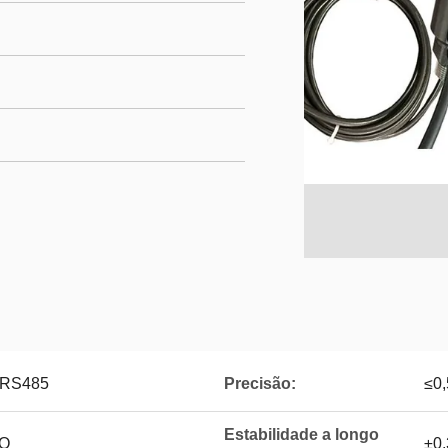
, RS485
Precisão:
≤0
Estabilidade a longo
2O
±0