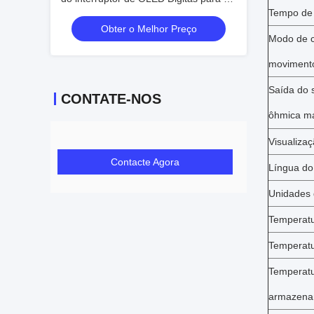
Tempo de 
líquido hidráulico
Obter o Melhor Preço
Modo de 
moviment
Saída do 
CONTATE-NOS
ôhmica m
Visualizaç
Contacte Agora
Língua d
Unidades 
Temperatu
Temperatu
Temperatu
armazena