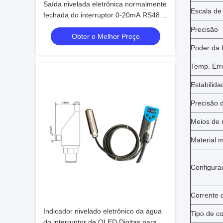
Saída nivelada eletrônica normalmente
Escala de
fechada do interruptor 0-20mA RS485
de RS485 Digitas
Precisão
Obter o Melhor Preço
Poder da 
Temp. Err
Estabilida
Precisão 
Meios de
Material 
Configura
Corrente d
Indicador nivelado eletrônico da água
Tipo de c
do interruptor de OLED Digitas para o