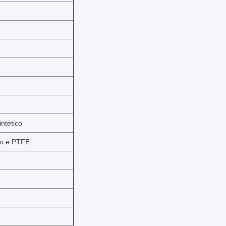
intético
eno e PTFE