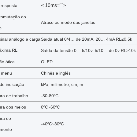
< 10ms="">
resposta
comutação do
Atraso ou modo das janelas
o
sinal análogo e carga
Saída atual 0/4… de 20mA, 20… 4mA RL≤0.5k
áxima RL
Saída da tensão 0… 5/10v, 5/10… de 0v RL>10k
ão ótica
OLED
o menu
Chinês e inglês
de indicação
kPa, milímetro, cm, m
ra de trabalho
-30-80ºC
ra dos meios
0ºC~60ºC
ra de
-40ºC~80ºC
mento