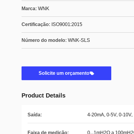
Marca:
WNK
Certificação:
ISO9001:2015
Número do modelo:
WNK-SLS
Solicite um orçamento
Product Details
Saída:
4-20mA, 0-5V, 0-10V
Faixa de medição:
0...1mH2O a 100mH