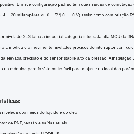
positivo. Em sua configuração padrão tem duas saídas de comutação 
 4… 20 miliampères ou 0… 5V| 0… 10 V) assim como com relação R
ptor nivelado SLS toma a industrial-categoria integrada alta MCU do 
 e a medida e o movimento nivelados precisos do interruptor com cuid
 elevada precisão e do sensor stabile alto da pressão. A instalação 
o na máquina para fazê-la muito fácil para o ajuste no local dos parâm
rísticas:
 nivelada dos meios do líquido e do óleo
uptor de PNP, tensão e saídas atuais
omunicação do apoio MODBUS