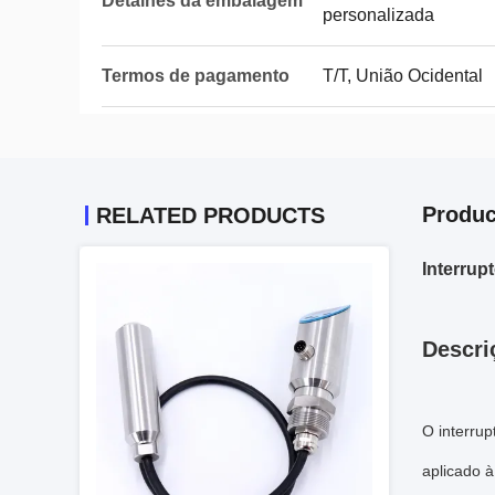
Detalhes da embalagem
personalizada
Termos de pagamento
T/T, União Ocidental
Produc
RELATED PRODUCTS
Interrup
Descri
O interrup
aplicado à