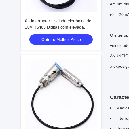
em um dis
(0… 20mA|
0 - interruptor nivelado eletrônico de
10V RS485 Digitas com elevada
precisão do indicador de OLED
O interru
Obter o Melhor Preço
velocidade
ANÚNCIO da
a exposiçã
Caracte
Medida
Interr
Uma c