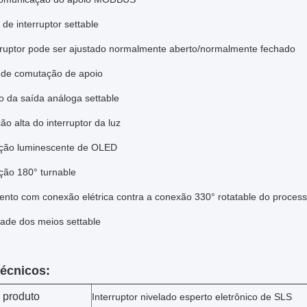
de interruptor settable
rruptor pode ser ajustado normalmente aberto/normalmente fechado
 de comutação de apoio
o da saída análoga settable
ão alta do interruptor da luz
ção luminescente de OLED
ção 180° turnable
ento com conexão elétrica contra a conexão 330° rotatable do proces
ade dos meios settable
écnicos:
 produto
Interruptor nivelado esperto eletrônico de SLS