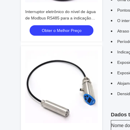
Pontos 
Interruptor eletrônico do nível de água
de Modbus RS485 para a indicação
O inte
alta do interruptor da luz do tanque de
Obter o Melhor Preço
água
Atraso
Períod
Indicaç
Exposi
Exposi
Alojam
Densid
Dados t
Nome do