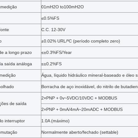
 medição
01mH2O to100mH2O
≤0.5%FS
fonte
C.C. 12-30V
o
±0.02% URL/ºC (período completo zero)
de a longo prazo
≤±0.3%FS/Year
da saída análoga
≤±0.2%FS
 medição
Água, líquido hidráulico mineral-baseado e óleo s
molhado
Borracha de aço inoxidável, do nitrilo de butadi
2×PNP + 0v~5VDC/10VDC + MODBUS
ções de saída
2×PNP + 0mA/4mA~20mADC + MODBUS
o interruptor
1.0A (máximo)
omutação
Normalmente aberto/fechado (settable)