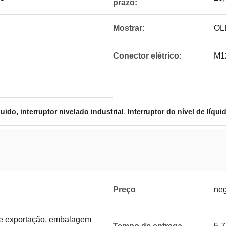
prazo:
Mostrar:
OL
Conector elétrico:
M1
,
,
quido
interruptor nivelado industrial
Interruptor do nível de líqu
Preço
neg
e exportação, embalagem