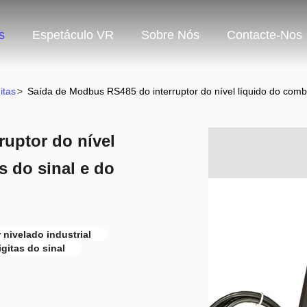
s
Espetáculo VR
Sobre Nós
Contacte-Nos
itas
>
Saída de Modbus RS485 do interruptor do nível líquido do combus
uptor do nível
s do sinal e do
r nivelado industrial
igitas do sinal