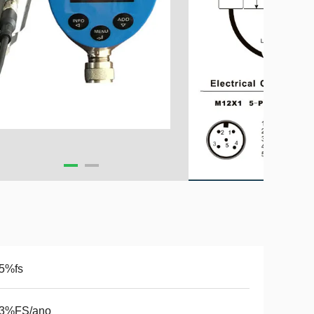
,5%fs
,3%FS/ano