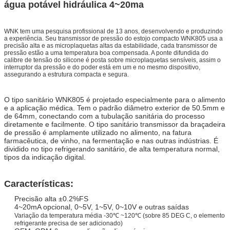
água potável hidráulica 4~20ma
WNK tem uma pesquisa profissional de 13 anos, desenvolvendo e produzindo
a experiência. Seu transmissor de pressão do estojo compacto WNK805 usa a
precisão alta e as microplaquetas altas da estabilidade, cada transmissor de
pressão estão a uma temperatura boa compensada. A ponte difundida do
calibre de tensão do silicone é posta sobre microplaquetas sensíveis, assim o
interruptor da pressão e do poder está em um e no mesmo dispositivo,
assegurando a estrutura compacta e segura.
O tipo sanitário WNK805 é projetado especialmente para o alimento
e a aplicação médica. Tem o padrão diâmetro exterior de 50.5mm e
de 64mm, conectando com a tubulação sanitária do processo
diretamente e facilmente. O tipo sanitário transmissor da braçadeira
de pressão é amplamente utilizado no alimento, na fatura
farmacêutica, de vinho, na fermentação e nas outras indústrias. É
dividido no tipo refrigerando sanitário, de alta temperatura normal,
tipos da indicação digital.
Características:
Precisão alta ±0.2%FS
4~20mA opcional, 0~5V, 1~5V, 0~10V e outras saídas
Variação da temperatura média -30℃ ~120℃ (sobre 85 DEG C, o elemento
refrigerante precisa de ser adicionado)