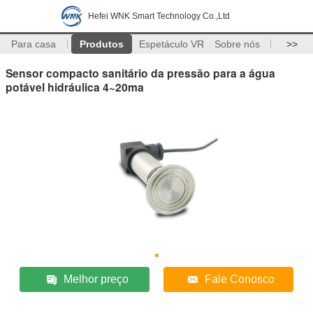
Hefei WNK Smart Technology Co.,Ltd
Para casa
Produtos
Espetáculo VR
Sobre nós
>>
Sensor compacto sanitário da pressão para a água
potável hidráulica 4~20ma
Melhor preço
Fale Conosco