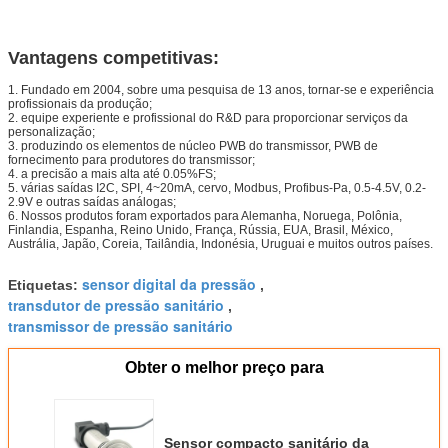
Repetição
0,05, 0.1%FS
Sobrecarga
1.5~2 vezes
Vantagens competitivas:
Material do
SS304
alojamento
1. Fundado em 2004, sobre uma pesquisa de 13 anos, tornar-se e experiência
profissionais da produção;
2. equipe experiente e profissional do R&D para proporcionar serviços da
personalização;
3. produzindo os elementos de núcleo PWB do transmissor, PWB de
fornecimento para produtores do transmissor;
4. a precisão a mais alta até 0.05%FS;
5. várias saídas I2C, SPI, 4~20mA, cervo, Modbus, Profibus-Pa, 0.5-4.5V, 0.2-
2.9V e outras saídas análogas;
6. Nossos produtos foram exportados para Alemanha, Noruega, Polônia,
Finlandia, Espanha, Reino Unido, França, Rússia, EUA, Brasil, México,
Austrália, Japão, Coreia, Tailândia, Indonésia, Uruguai e muitos outros países.
sensor digital da pressão
Etiquetas:
,
transdutor de pressão sanitário
,
transmissor de pressão sanitário
Obter o melhor preço para
Sensor compacto sanitário da