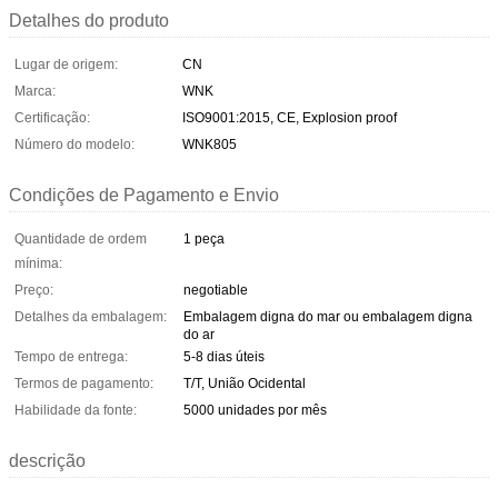
Detalhes do produto
Lugar de origem:
CN
Marca:
WNK
Certificação:
ISO9001:2015, CE, Explosion proof
Número do modelo:
WNK805
Condições de Pagamento e Envio
Quantidade de ordem
1 peça
mínima:
Preço:
negotiable
Detalhes da embalagem:
Embalagem digna do mar ou embalagem digna
do ar
Tempo de entrega:
5-8 dias úteis
Termos de pagamento:
T/T, União Ocidental
Habilidade da fonte:
5000 unidades por mês
descrição