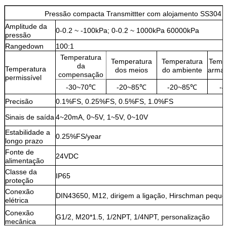
Pressão compacta Transmittter com alojamento SS304
Amplitude da
0-0.2 ~ -100kPa; 0-0.2 ~ 1000kPa 60000kPa
pressão
Rangedown
100:1
Temperatura
Temperatura
Temperatura
Tempe
da
Temperatura
dos meios
do ambiente
arma
compensação
permissível
-30~70℃
-20~85℃
-20~85℃
-
Precisão
0.1%FS, 0.25%FS, 0.5%FS, 1.0%FS
Sinais de saída
4~20mA, 0~5V, 1~5V, 0~10V
Estabilidade a
0.25%FS/year
longo prazo
Fonte de
24VDC
alimentação
Classe da
IP65
proteção
Conexão
DIN43650, M12, dirigem a ligação, Hirschman pequ
elétrica
Conexão
G1/2, M20*1.5, 1/2NPT, 1/4NPT, personalização
mecânica