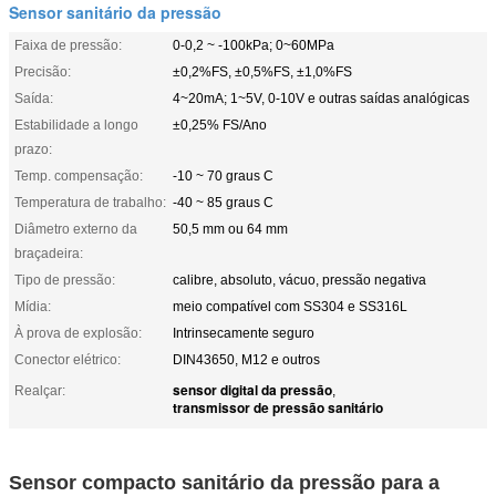
Sensor sanitário da pressão
Faixa de pressão:
0-0,2 ~ -100kPa; 0~60MPa
Precisão:
±0,2%FS, ±0,5%FS, ±1,0%FS
Saída:
4~20mA; 1~5V, 0-10V e outras saídas analógicas
Estabilidade a longo
±0,25% FS/Ano
prazo:
Temp. compensação:
-10 ~ 70 graus C
Temperatura de trabalho:
-40 ~ 85 graus C
Diâmetro externo da
50,5 mm ou 64 mm
braçadeira:
Tipo de pressão:
calibre, absoluto, vácuo, pressão negativa
Mídia:
meio compatível com SS304 e SS316L
À prova de explosão:
Intrinsecamente seguro
Conector elétrico:
DIN43650, M12 e outros
sensor digital da pressão
Realçar:
,
transmissor de pressão sanitário
Sensor compacto sanitário da pressão para a