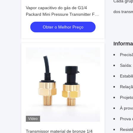
Cada grup
Vapor capacitivo do gás de G1/4
dos transm
Packard Mini Pressure Transmitter For
Liquid
Obter o Melhor Preço
Informa
Precis
Saída:
Estabi
Relaçã
Projet
À prov
Prova 
Vídeo
Resist
Transmissor material de bronze 1/4