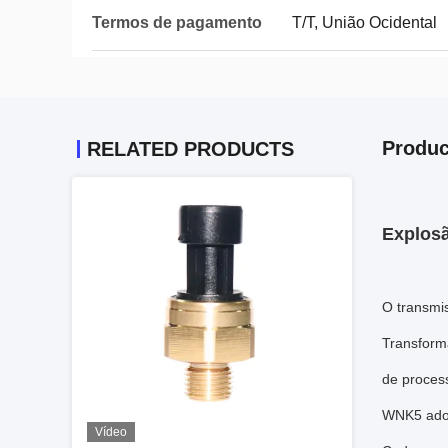
Termos de pagamento
T/T, União Ocidental
Produc
RELATED PRODUCTS
Explosã
O transmi
Transforma
de process
WNK5 adota
Vídeo