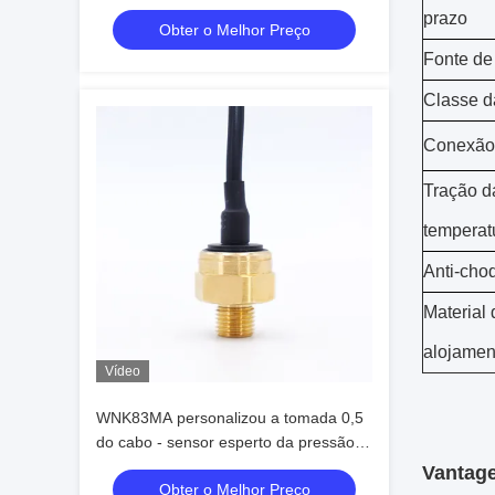
fonte de alimentação de DC 5.25V
prazo
Obter o Melhor Preço
Fonte de
Classe d
Conexão
Tração d
temperat
Anti-cho
Material 
alojamen
Vídeo
WNK83MA personalizou a tomada 0,5
do cabo - sensor esperto da pressão
da saída da C.C. 4.5V
Vantage
Obter o Melhor Preço