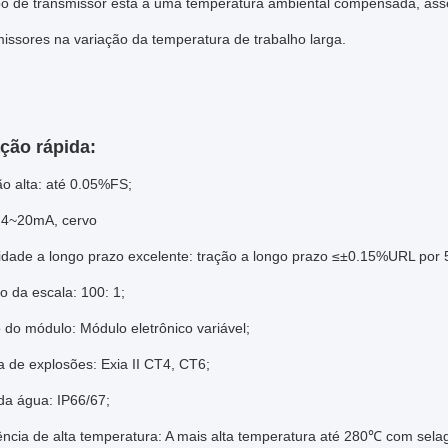
o de transmissor está a uma temperatura ambiental compensada, asseg
issores na variação da temperatura de trabalho larga.
ção rápida:
ão alta: até 0.05%FS;
 4~20mA, cervo
lidade a longo prazo excelente: tração a longo prazo ≤±0.15%URL por 
o da escala: 100: 1;
o do módulo: Módulo eletrônico variável;
a de explosões: Exia II CT4, CT6;
da água: IP66/67;
ência de alta temperatura: A mais alta temperatura até 280℃ com sel