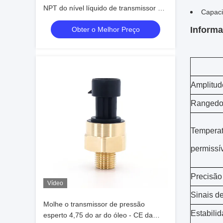
NPT do nível líquido de transmissor de
Capaci
pressão da precisão alta
Informa
Obter o Melhor Preço
Amplitud
Ranged
Temperat
permissí
Precisão
Vídeo
Sinais d
Molhe o transmissor de pressão
Estabili
esperto 4,75 do ar do óleo - CE da