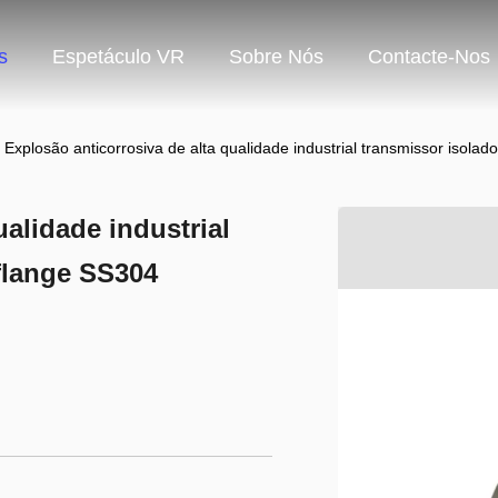
s
Espetáculo VR
Sobre Nós
Contacte-Nos
Explosão anticorrosiva de alta qualidade industrial transmissor isolad
ualidade industrial
 flange SS304