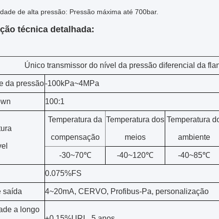
dade de alta pressão: Pressão máxima até 700bar.
ção técnica detalhada:
Único transmissor do nível da pressão diferencial da fla
e da pressão
-100kPa~4MPa
own
100:1
Temperatura da
Temperatura dos
Temperatura d
ura
compensação
meios
ambiente
vel
-30~70℃
-40~120℃
-40~85℃
0.075%FS
e saída
4~20mA, CERVO, Profibus-Pa, personalização
dade a longo
±0.15%URL, 5 anos