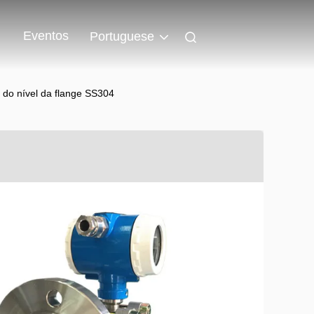
Eventos
Portuguese
o do nível da flange SS304