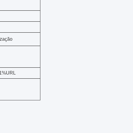
ização
0.1%URL