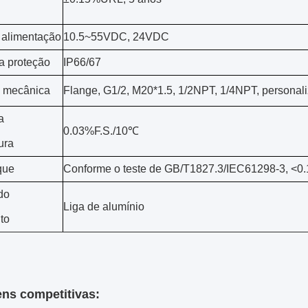
 alimentação
10.5~55VDC, 24VDC
a proteção
IP66/67
 mecânica
Flange, G1/2, M20*1.5, 1/2NPT, 1/4NPT, personal
a
0.03%F.S./10℃
ura
que
Conforme o teste de GB/T1827.3/IEC61298-3, <
do
Liga de alumínio
to
ns competitivas: