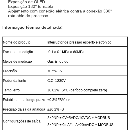
Exposição de OLED
Exposição 180° turnable
Alojamento com conexão elétrica contra a conexão 330°
rotatable do processo
Informação técnica detalhada:
Nome do produto
Interruptor de pressão esperto eletrônico
Escala de medição
-0,1 a 0.1MPa a 60MPa
Meios de medição
Gás & líquido
Precisão
≤0.5%FS
Poder da fonte
C.C. 1230V
Temp. erro
±0.02%FS/ºC (período completo zero)
Estabilidade a longo prazo
±0.3%FS/Year
Precisão da saída análoga
≤±0.2%FS
2×PNP + 0V~5VDC/10VDC + MODBUS
Configurações de saída
2×PNP + 0mA/4mA~20mADC + MODBUS