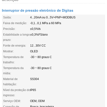
Interruptor de pressão eletrônico de Digitas
Saída:
4...20mA ou 0...5V+PNP+MODBUS
Faixa de medição:
-0,1...0,1 MPa a 60 MPa
Precisão:
≤0,5%fs
Estabilidade a longo
±0,3%FS/ano
prazo:
Fonte de energia:
12...30V CC
Mostrar:
OLED
Temperatura de
-30 ~ 80 graus C
trabalho:
Temperatura da
-30 ~ 80 graus C
mídia:
Material de
SS304
habitação:
Nível da proteção do
IP65
ingresso:
Serviço OEM:
OEM, ODM
Conexão de
Rosca, braçadeira