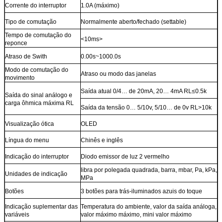
Corrente do interruptor
1.0A (máximo)
Tipo de comutação
Normalmente aberto/fechado (settable)
Tempo de comutação do
<10ms>
reponce
Atraso de Swith
0.00s~1000.0s
Modo de comutação do
Atraso ou modo das janelas
movimento
Saída atual 0/4… de 20mA, 20… 4mA RL≤0.5k
Saída do sinal análogo e
carga ôhmica máxima RL
Saída da tensão 0… 5/10v, 5/10… de 0v RL>10k
Visualização ótica
OLED
Língua do menu
Chinês e inglês
Indicação do interruptor
Diodo emissor de luz 2 vermelho
libra por polegada quadrada, barra, mbar, Pa, kPa,
Unidades de indicação
MPa
Botões
3 botões para trás-iluminados azuis do toque
Indicação suplementar das
Temperatura do ambiente, valor da saída análoga,
variáveis
valor máximo máximo, mini valor máximo