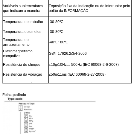
Variáveis suplementares
Exposição fixa da indicação ou do interruptor pelo
que indicam a maneira
botão da INFORMAÇÃO
Temperatura de trabalho
-30-80ºC
Temperatura dos meios
-30-80ºC
Temperatura de
-40ºC~80ºC
armazenamento
Eletromagnetismo
GB/T 17626.2/3/4-2006
compatível
Resistência de choque
≤10g/10Hz… 500Hz (IEC 60068-2-6-2007)
Resistência da vibração
≤50g/11ms (IEC 60068-2-27-2008)
Classe da proteção
IP65
Folha pedindo