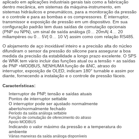
aplicado em aplicações industriais gerais tais como a fabricação
dentro mecânica, em sistemas da máquina-instrumento, em
sistemas hidráulicos e pneumáticos, para a monitoração da pressão
e o controle e para as bombas e os compressores. É interruptor,
transmissor e exposição de pressão em um dispositivo. Em sua
configuração padrão tem duas saídas de comutação opcionais
(PNP ou NPN), um sinal de saída análoga (0… 20mA| 4… 20
miliampères ou 0… 5V| 0… 10 V) assim como com relação RS485.
O alojamento de aço inoxidável inteiro e a precisão alta do núcleo
difundiram o sensor da pressão do silicone para assegurar a boa
medida da precisão da estabilidade a longo prazo excelente. O SPS
de WNK tem vário incluir das funções atual ou a tensão + as saídas
de PNP +MODBUS, NENHUMA função de &NC, atraso do
interruptor, exposição de OLED, indicam 180° turnable e assim por
diante, fornecendo a instalação e o controle de pressão fáceis.
Características:
Interruptor de PNP, tensão e saídas atuais
Pontos de interruptor settable
O interruptor pode ser ajustado normalmente
aberto/normalmente fechado
Período da saída análoga settable
Função de comutação de oferecimento do atraso
Apoio MODBUS
Indicando o valor máximo da pressão e a temperatura do
ambiente
Várias maneiras da saída análoga disponíveis